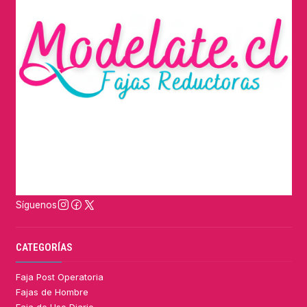
Síguenos
CATEGORÍAS
Faja Post Operatoria
Fajas de Hombre
Faja de Uso Diario