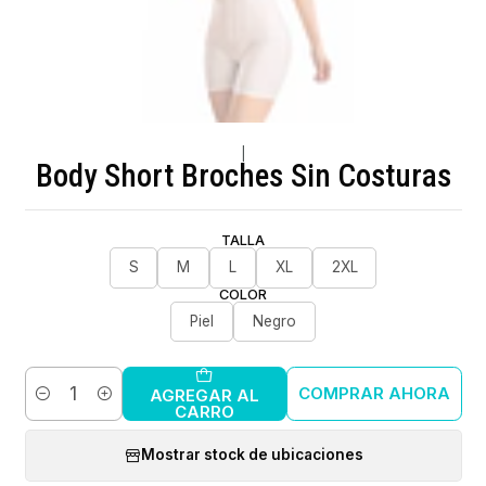
|
Body Short Broches Sin Costuras
TALLA
S
M
L
XL
2XL
COLOR
Piel
Negro
COMPRAR AHORA
AGREGAR AL
Cantidad
CARRO
Mostrar stock de ubicaciones