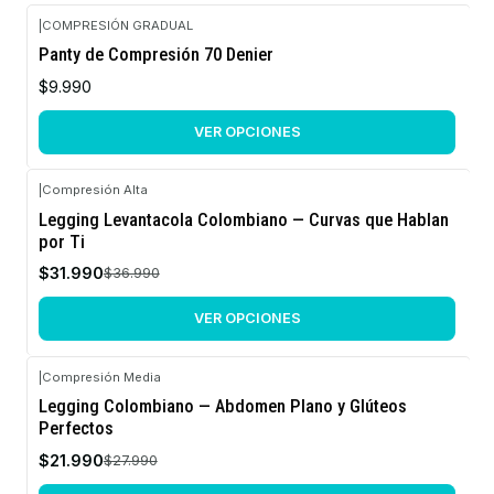
|
COMPRESIÓN GRADUAL
Panty de Compresión 70 Denier
$9.990
VER OPCIONES
|
Compresión Alta
-14%
Legging Levantacola Colombiano — Curvas que Hablan
OFF
por Ti
$31.990
$36.990
VER OPCIONES
|
Compresión Media
-21%
Legging Colombiano — Abdomen Plano y Glúteos
OFF
Perfectos
$21.990
$27.990