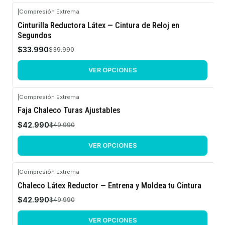
|
Compresión Extrema
-15%
Cinturilla Reductora Látex — Cintura de Reloj en
OFF
Segundos
$33.990
$39.990
VER OPCIONES
|
Compresión Extrema
-14%
Faja Chaleco Turas Ajustables
OFF
$42.990
$49.990
VER OPCIONES
|
Compresión Extrema
-14%
Chaleco Látex Reductor — Entrena y Moldea tu Cintura
OFF
$42.990
$49.990
VER OPCIONES