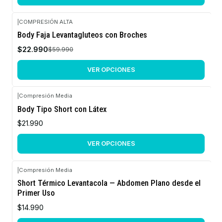
|
COMPRESIÓN ALTA
-62%
Body Faja Levantagluteos con Broches
OFF
$22.990
$59.990
VER OPCIONES
|
Compresión Media
Body Tipo Short con Látex
$21.990
VER OPCIONES
|
Compresión Media
Short Térmico Levantacola — Abdomen Plano desde el
Primer Uso
$14.990