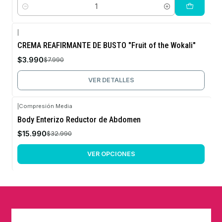
Cantidad
|
-50%
CREMA REAFIRMANTE DE BUSTO "Fruit of the Wokali"
OFF
$3.990
$7.990
No disponible
VER DETALLES
|
Compresión Media
-52%
Body Enterizo Reductor de Abdomen
OFF
$15.990
$32.990
VER OPCIONES