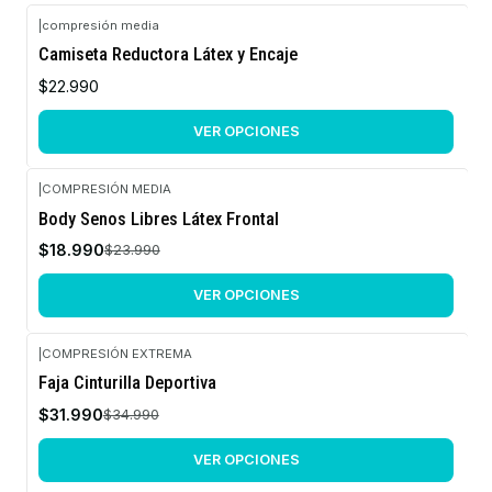
|
compresión media
Camiseta Reductora Látex y Encaje
$22.990
VER OPCIONES
|
COMPRESIÓN MEDIA
-21%
Body Senos Libres Látex Frontal
OFF
$18.990
$23.990
VER OPCIONES
|
COMPRESIÓN EXTREMA
-9%
Faja Cinturilla Deportiva
OFF
$31.990
$34.990
VER OPCIONES