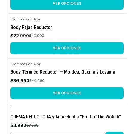
VER OPCIONES
|
Compresión Alta
-54%
Body Fajas Reductor
OFF
$22.990
$49.990
VER OPCIONES
|
Compresión Alta
-18%
Body Térmico Reductor — Moldea, Quema y Levanta
OFF
$36.990
$44.990
VER OPCIONES
|
-50%
CREMA REDUCTORA y Anticelulitis "Fruit of the Wokali"
OFF
$3.990
$7.990