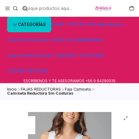
CATEGORÍAS
FAJAS
TIPO DE USO (Beneficios)
Faja Post Operatoria
NIVEL DE COMPRESIÓN
Fajas Hombre
CALZAS
LENCERÍA
VESTUARIO
CUIDADO INTEGRAL
ESCRÍBENOS Y TE ASESORAMOS +56 9 64290019
Inicio
FAJAS REDUCTORAS
Faja Camiseta
Camiseta Reductora Sin Costuras