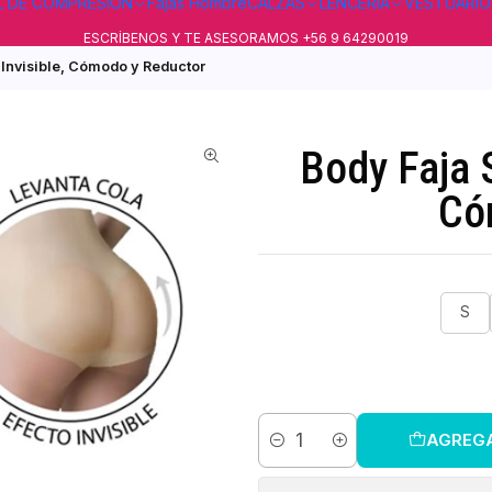
L DE COMPRESIÓN
Fajas Hombre
CALZAS
LENCERÍA
VESTUARIO
ESCRÍBENOS Y TE ASESORAMOS +56 9 64290019
Invisible, Cómodo y Reductor
Body Faja 
Có
S
AGREG
Cantidad