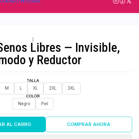
CUIDADO INTEGRAL
|
Senos Libres — Invisible,
modo y Reductor
TALLA
M
L
XL
2XL
3XL
COLOR
Negro
Piel
AR AL CARRO
COMPRAR AHORA